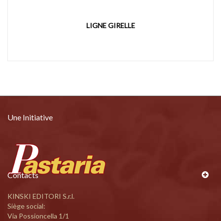
LIGNE GIRELLE
Une Initiative
Contacts
KINSKI EDITORI S.r.l.
Siège social:
Via Possioncella 1/1