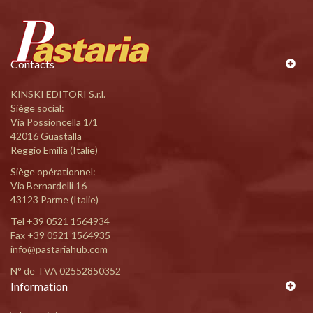
Contacts
KINSKI EDITORI S.r.l.
Siège social:
Via Possioncella 1/1
42016 Guastalla
Reggio Emilia (Italie)
Siège opérationnel:
Via Bernardelli 16
43123 Parme (Italie)
Tel
+39 0521 1564934
Fax +39 0521 1564935
info@pastariahub.com
N° de TVA 02552850352
Information