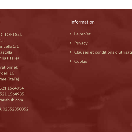
s
Information
Le projet
ITORI S.r.l.
al:
Privacy
oncella 1/1
astalla
Clauses et conditions d’utilisat
lia (Italie)
Cookie
rationnel:
delli 16
me (Italie)
521 1564934
0521 1564935
tariahub.com
A 02552850352