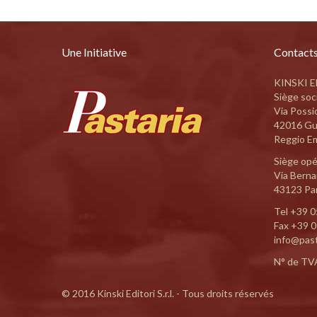
Une Initiative
Contact
KINSKI ED
Siège soci
Via Possi
42016 Gu
Reggio Emi
Siège opé
Via Bernar
43123 Par
Tel
+39 0
Fax +39 
info@pas
N° de TV
© 2016 Kinski Editori S.r.l. - Tous droits réservés