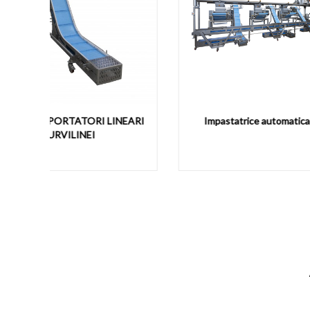
NEARI
Impastatrice automatica GR.IM
S