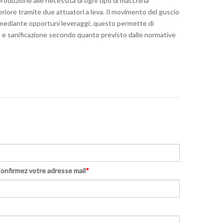
produzione alle necessità di ogni tipo di macchina
teriore tramite due attuatori a leva. Il movimento del guscio
e mediante opportuni leveraggi; questo permette di
lizia e sanificazione secondo quanto previsto dalle normative
onfirmez votre adresse mail
*