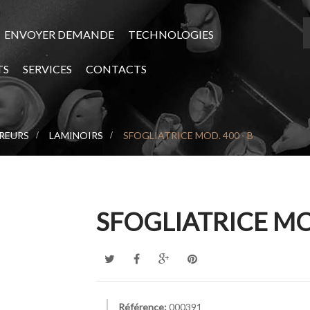
ENVOYER DEMANDE
TECHNOLOGIES
TS
SERVICES
CONTACTS
BREURS
>
LAMINOIRS
>
SFOGLIATRICE MOD. 400 - B
SFOGLIATRICE MOD
Référence:
000391