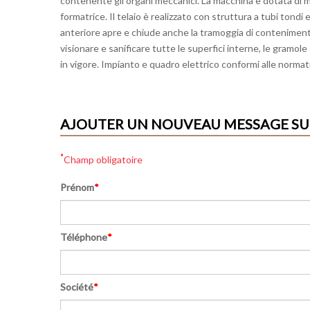
contenente gli organi meccanici. La macchina è dotata di mo
formatrice. Il telaio è realizzato con struttura a tubi tondi
anteriore apre e chiude anche la tramoggia di conteniment
visionare e sanificare tutte le superfici interne, le gramole
in vigore. Impianto e quadro elettrico conformi alle normati
AJOUTER UN NOUVEAU MESSAGE SUR 
*
Champ obligatoire
Prénom
*
Téléphone
*
Société
*