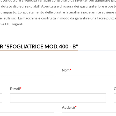
toriduttore a velocità variabile controllato da inverter per adeguare la 
 e dotato di piedi regolabili. Apertura e chiusura dei gusci anteriore e pos
o impasto. Lo spostamento delle piastre laterali in inox e arnite avvien
 e i rulli lisci. La macchina è costruita in modo da garantire una facile pu
ve U.E. vigenti.
"SFOGLIATRICE MOD. 400 - B"
Nom
*
E-mail
*
C
Activité
*