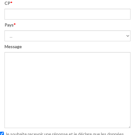
CP
*
Pays
*
Message
Je souhaite recevoir une réponse et je déclare que les données