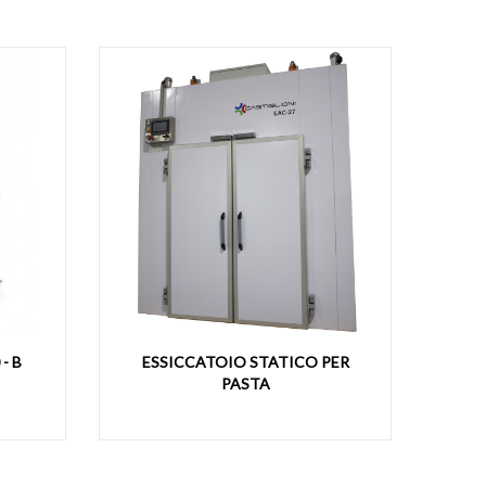
ESSICCATOIO STATICO PER
PASTORIZZATORE A SPIR
PASTA
P/11-080-DA