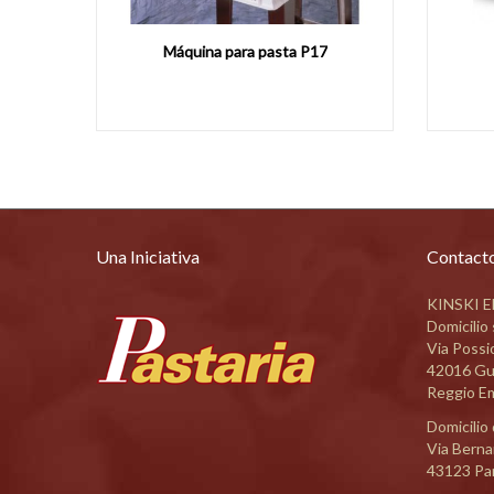
C300
Una Iniciativa
Contact
KINSKI ED
Domicilio 
Via Possi
42016 Gu
Reggio Emi
Domicilio 
Via Bernar
43123 Par