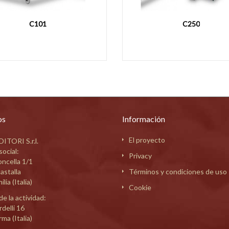
MACCHINA PER PASTA RZ100
MACCHINA PER 
os
Información
El proyecto
ITORI S.r.l.
social:
Privacy
oncella 1/1
astalla
Términos y condiciones de uso
lia (Italia)
Cookie
de la actividad:
delli 16
ma (Italia)