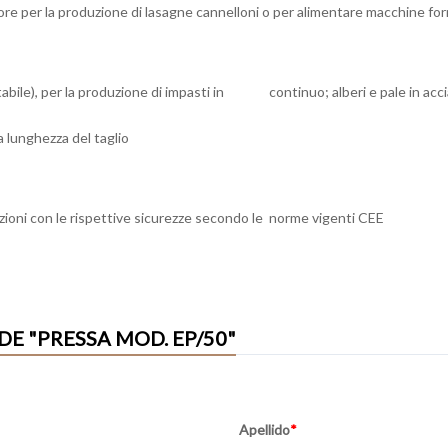
re per la produzione di lasagne cannelloni o per alimentare macchine format
ltabile), per la produzione di impasti in continuo; alberi e pale in acciai
a lunghezza del taglio
ioni con le rispettive sicurezze secondo le norme vigenti CEE
E "PRESSA MOD. EP/50"
Apellido
*