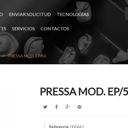
TO
ENVIAR SOLICITUD
TECNOLOGÍAS
TES
SERVICIOS
CONTACTOS
>
PRESSA MOD. EP/50
PRESSA MOD. EP/
Referencia:
000647