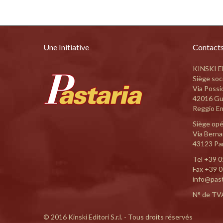
Une Initiative
Contact
KINSKI ED
Siège soci
Via Possi
42016 Gu
Reggio Emi
Siège opé
Via Bernar
43123 Par
Tel
+39 0
Fax +39 
info@pas
N° de TV
© 2016 Kinski Editori S.r.l. - Tous droits réservés