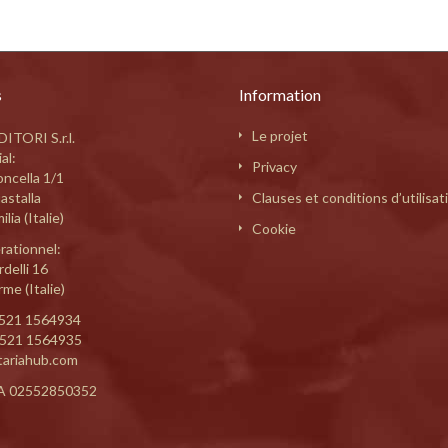
s
Information
Le projet
ITORI S.r.l.
al:
Privacy
oncella 1/1
astalla
Clauses et conditions d’utilisat
lia (Italie)
Cookie
rationnel:
delli 16
me (Italie)
521 1564934
0521 1564935
tariahub.com
A 02552850352