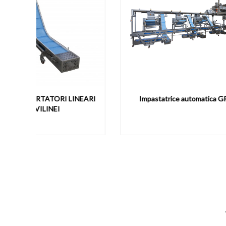
NEARI
Impastatrice automatica GR.IM
S