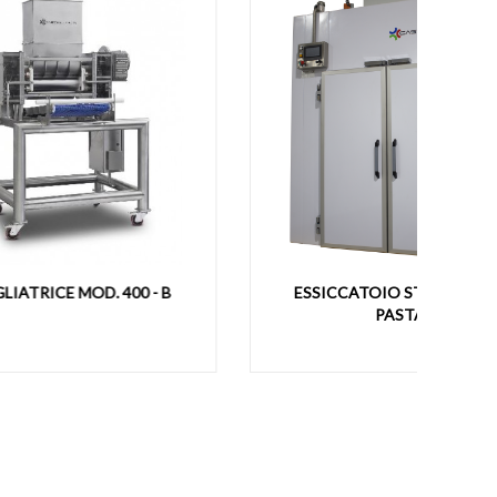
- B
ESSICCATOIO STATICO PER
ES
PASTA