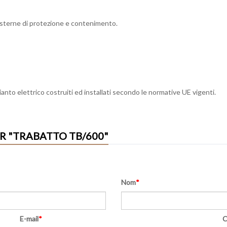
 esterne di protezione e contenimento.
ianto elettrico costruiti ed installati secondo le normative UE vigenti.
AJOUTER UN NOUVEAU MESSAGE SUR "TRABATTO TB/600"
Nom
*
E-mail
*
C