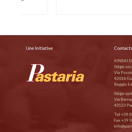
Une Initiative
Contact
KINSKI ED
Siège soci
Via Possi
42016 Gu
Reggio Emi
Siège opé
Via Bernar
43123 Par
Tel
+39 0
Fax +39 
info@pas