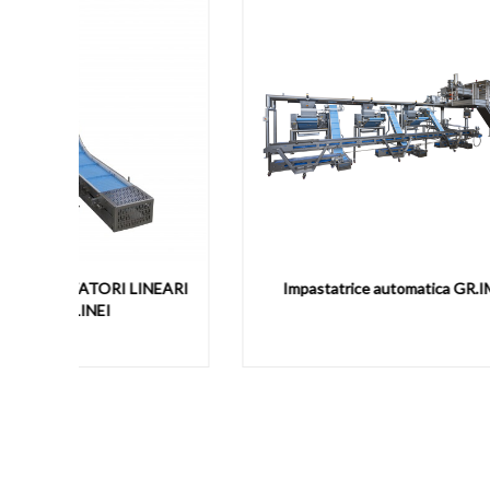
NEARI
Impastatrice automatica GR.IM
S