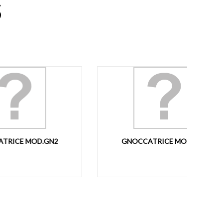
S
N2
GNOCCATRICE MOD.GN6