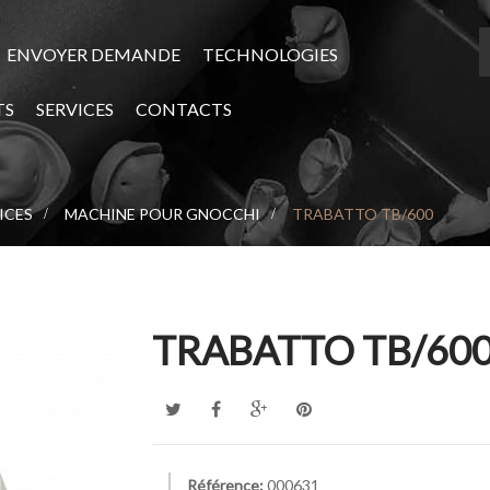
ENVOYER DEMANDE
TECHNOLOGIES
TS
SERVICES
CONTACTS
ICES
>
MACHINE POUR GNOCCHI
>
TRABATTO TB/600
TRABATTO TB/60
Référence:
000631