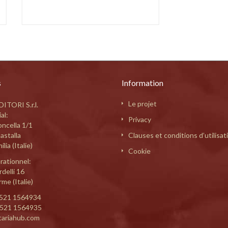
s
Information
Le projet
ITORI S.r.l.
al:
Privacy
oncella 1/1
astalla
Clauses et conditions d’utilisat
lia (Italie)
Cookie
rationnel:
delli 16
me (Italie)
521 1564934
0521 1564935
tariahub.com