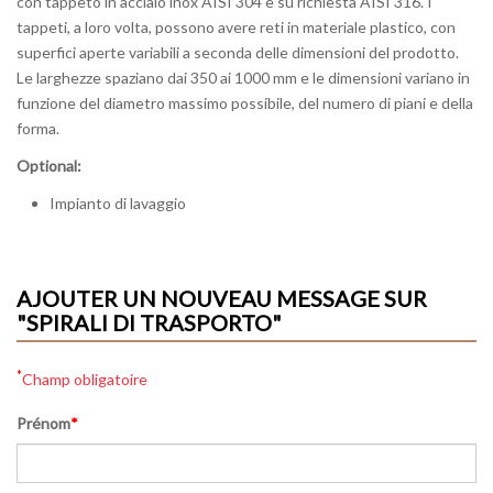
con tappeto in acciaio inox AISI 304 e su richiesta AISI 316. I
tappeti, a loro volta, possono avere reti in materiale plastico, con
superfici aperte variabili a seconda delle dimensioni del prodotto.
Le larghezze spaziano dai 350 ai 1000 mm e le dimensioni variano in
funzione del diametro massimo possibile, del numero di piani e della
forma.
Optional:
Impianto di lavaggio
AJOUTER UN NOUVEAU MESSAGE SUR
"SPIRALI DI TRASPORTO"
*
Champ obligatoire
Prénom
*