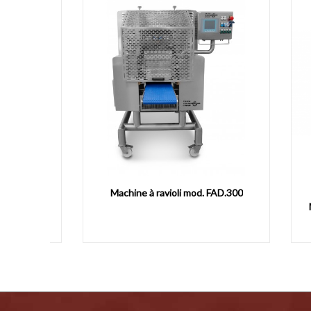
PR50S
Machine à ravioli mod. FAD.300
RAV
MOD. 