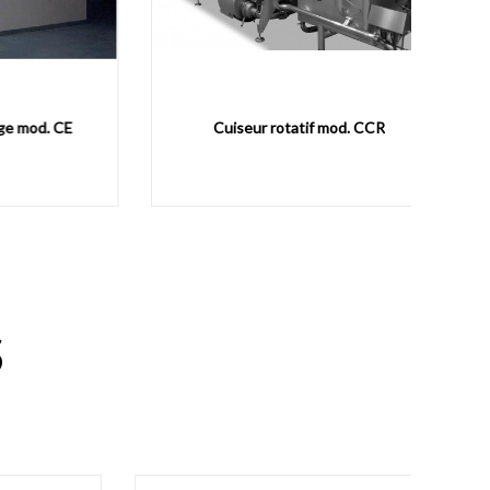
 CE
Cuiseur rotatif mod. CCR
Sécho
S