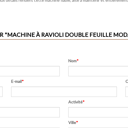
x détails rendent cette machine fiable, aise à maintenir et entièrement
"MACHINE À RAVIOLI DOUBLE FEUILLE MOD.
Nom
*
E-mail
*
C
Activité
*
Ville
*