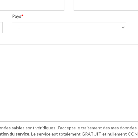
Pays
*
nnées saisies sont véridiques. J’accepte le traitement des mes données p
ation du service.
Le service est totalement GRATUIT et nullement C