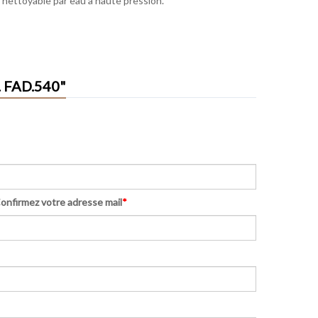
 nettoyable par eau à haute pression.
 FAD.540"
onfirmez votre adresse mail
*