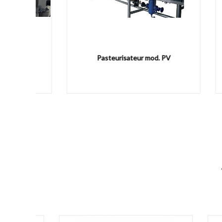
nge
Pasteurisateur mod. PV
Cuiseu