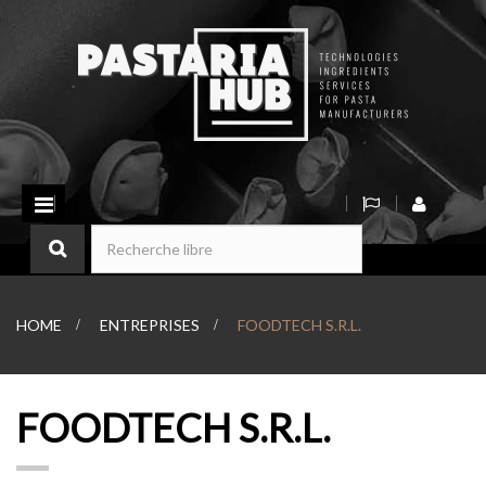
Basculer
la
navigation
HOME
>
ENTREPRISES
>
FOODTECH S.R.L.
FOODTECH S.R.L.