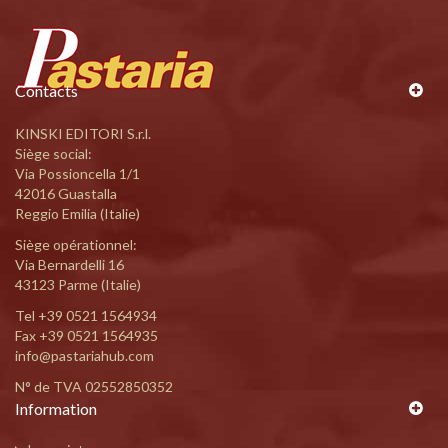
Contacts
KINSKI EDITORI S.r.l.
Siège social:
Via Possioncella 1/1
42016 Guastalla
Reggio Emilia (Italie)
Siège opérationnel:
Via Bernardelli 16
43123 Parme (Italie)
Tel
+39 0521 1564934
Fax +39 0521 1564935
info@pastariahub.com
N° de TVA 02552850352
Information